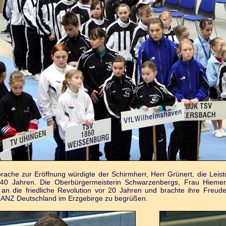
prache zur Eröffnung würdigte der Schirmherr, Herr Grünert, die Lei
40 Jahren. Die Oberbürgermeisterin Schwarzenbergs, Frau Hiemer
 an die friedliche Revolution vor 20 Jahren und brachte ihre Freu
GANZ Deutschland im Erzgebirge zu begrüßen.