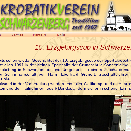
10. Erzgebirgscup in Schwarz
reits schon wieder Geschichte, der 10. Erzgebirgscup der Sportakrobat
e alles 1991 in der kleinen Sporthalle der Grundschule Sonnenleithe,
ranstaltung in Schwarzenberg und Umgebung zu einem Zuschauerma
er Schirmherrschaft von Herrn Eberhard Grünert, Geschäftsführer 
wurde.
fwand in der Vorbereitung wurden ein
toller Wettkampf und eine far
ten und den Teilnehmern aus 6 Bundesländern sicher in schöner Erinne