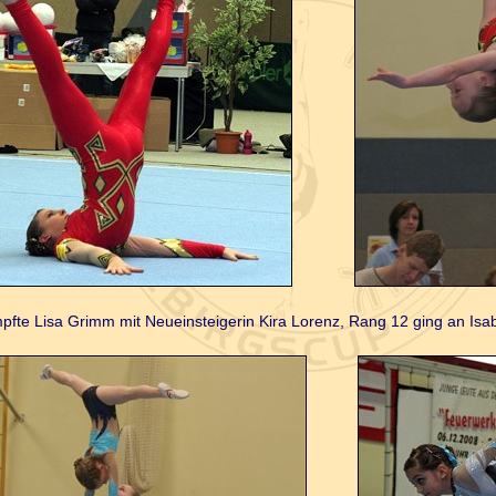
mpfte Lisa Grimm mit Neueinsteigerin Kira Lorenz,
Rang 12 ging an Isa