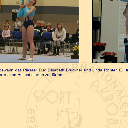
gewann das Riesaer Duo Elisabeth Brückner und Linda Richter. Elli tr
hrer alten Heimat starten zu dürfen.