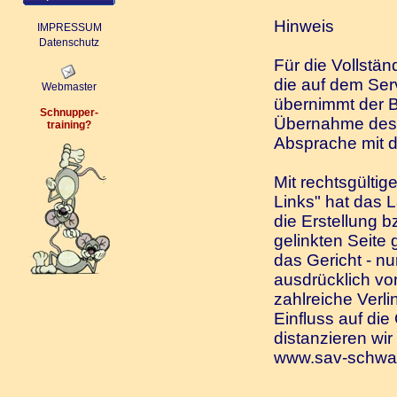
Hinweis
IMPRESSUM
Datenschutz
Für die Vollstän
die auf dem Se
Webmaster
übernimmt der B
Schnupper-
Übernahme des G
training
?
Absprache mit d
Mit rechtsgültig
Links" hat das 
die Erstellung b
gelinkten Seite 
das Gericht - nu
ausdrücklich vo
zahlreiche Verli
Einfluss auf die
distanzieren wir
www.sav-schwar