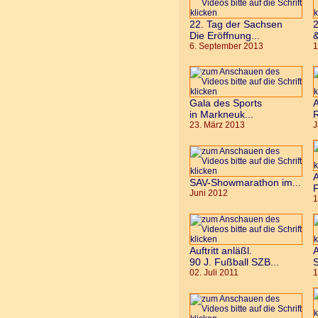
22. Tag der Sachsen
Die Eröffnung...
&
6. September 2013
1
Gala des Sports
A
in Markneuk...
R
23. März 2013
J
A
SAV-Showmarathon im...
F
Juni 2012
1
Auftritt anläßl.
A
90 J. Fußball SZB...
S
02. Juli 2011
1