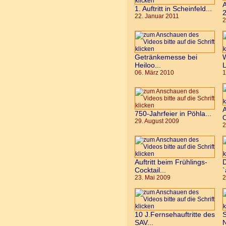
A
1. Auftritt in Scheinfeld...
2
22. Januar 2011
2
Getränkemesse bei
W
Heiloo...
L
06. März 2010
1
A
750-Jahrfeier in Pöhla...
O
29. August 2009
2
Auftritt beim Frühlings-
D
Cocktail...
`
23. Mai 2009
2
10 J.Fernsehauftritte des
S
SAV...
N